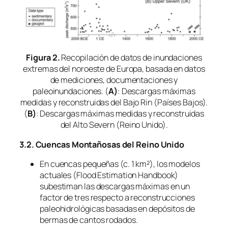
Figura 2.
Recopilación de datos de inundaciones
extremas del noroeste de Europa, basada en datos
de mediciones, documentaciones y
paleoinundaciones. (
A)
: Descargas máximas
medidas y reconstruidas del Bajo Rin (Países Bajos).
(
B)
: Descargas máximas medidas y reconstruidas
del Alto Severn (Reino Unido).
3.2. Cuencas Montañosas del Reino Unido
En cuencas pequeñas (c. 1 km²), los modelos
actuales (Flood Estimation Handbook)
subestiman las descargas máximas en un
factor de tres respecto a reconstrucciones
paleohidrológicas basadas en depósitos de
bermas de cantos rodados.