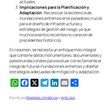
actuales.
Implicaciones para la Planificación y
Adaptación
: Reconocer la existencia de
inundaciones extremas en el pasado es crucial
para el diseño de infraestructuras y
estrategias de gestión del riesgo, ya que
muchos eventos recientes no carecen de
precedentes históricos.
En resumen, se necesita un enfoque más integral
que combine datos instrumentales, documentales y
paleoinundacionales para evaluar correctamente el
riesgo de futuras inundaciones extremas y diseñar
estrategias adecuadas de mitigación y adaptación.
WhatsApp
Facebook
X
Telegram
LinkedIn
Email
Comparti
Escrito por
Realistas climáticos
en
Artículos