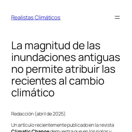
Saltar
al
Realistas Climáticos
contenido
La magnitud de las
inundaciones antiguas
no permite atribuir las
recientes al cambio
climático
Redacción (abril de 2025)
Un artículo recientemente publicado en la revista
Climatic Change
demuestra que en los siglos y