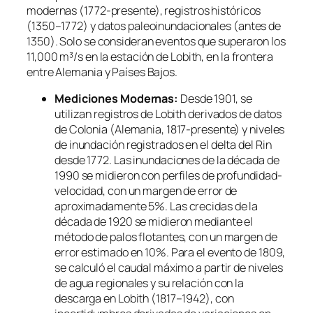
modernas (1772-presente), registros históricos
(1350–1772) y datos paleoinundacionales (antes de
1350). Solo se consideran eventos que superaron los
11,000 m³/s en la estación de Lobith, en la frontera
entre Alemania y Países Bajos.
Mediciones Modernas:
Desde 1901, se
utilizan registros de Lobith derivados de datos
de Colonia (Alemania, 1817-presente) y niveles
de inundación registrados en el delta del Rin
desde 1772. Las inundaciones de la década de
1990 se midieron con perfiles de profundidad-
velocidad, con un margen de error de
aproximadamente 5%. Las crecidas de la
década de 1920 se midieron mediante el
método de palos flotantes, con un margen de
error estimado en 10%. Para el evento de 1809,
se calculó el caudal máximo a partir de niveles
de agua regionales y su relación con la
descarga en Lobith (1817–1942), con