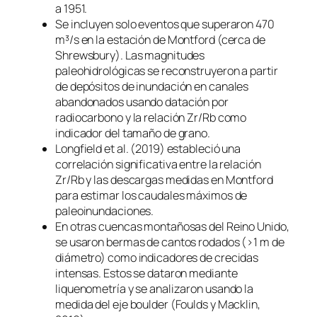
a 1951.
Se incluyen solo eventos que superaron 470
m³/s en la estación de Montford (cerca de
Shrewsbury). Las magnitudes
paleohidrológicas se reconstruyeron a partir
de depósitos de inundación en canales
abandonados usando datación por
radiocarbono y la relación Zr/Rb como
indicador del tamaño de grano.
Longfield et al. (2019) estableció una
correlación significativa entre la relación
Zr/Rb y las descargas medidas en Montford
para estimar los caudales máximos de
paleoinundaciones.
En otras cuencas montañosas del Reino Unido,
se usaron bermas de cantos rodados (>1 m de
diámetro) como indicadores de crecidas
intensas. Estos se dataron mediante
liquenometría y se analizaron usando la
medida del eje boulder (Foulds y Macklin,