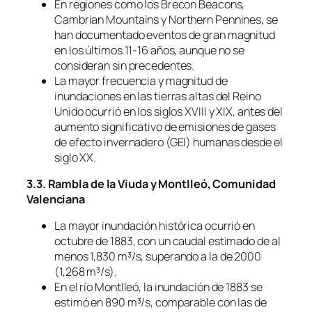
En regiones como los Brecon Beacons,
Cambrian Mountains y Northern Pennines, se
han documentado eventos de gran magnitud
en los últimos 11-16 años, aunque no se
consideran sin precedentes.
La mayor frecuencia y magnitud de
inundaciones en las tierras altas del Reino
Unido ocurrió en los siglos XVIII y XIX, antes del
aumento significativo de emisiones de gases
de efecto invernadero (GEI) humanas desde el
siglo XX.
3.3. Rambla de la Viuda y Montlleó, Comunidad
Valenciana
La mayor inundación histórica ocurrió en
octubre de 1883, con un caudal estimado de al
menos 1,830 m³/s, superando a la de 2000
(1,268 m³/s).
En el río Montlleó, la inundación de 1883 se
estimó en 890 m³/s, comparable con las de