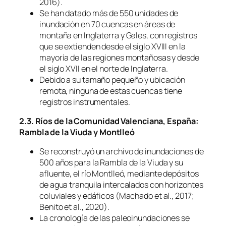
2016).
Se han datado más de 550 unidades de
inundación en 70 cuencas en áreas de
montaña en Inglaterra y Gales, con registros
que se extienden desde el siglo XVIII en la
mayoría de las regiones montañosas y desde
el siglo XVII en el norte de Inglaterra.
Debido a su tamaño pequeño y ubicación
remota, ninguna de estas cuencas tiene
registros instrumentales.
2.3. Ríos de la Comunidad Valenciana, España:
Rambla de la Viuda y Montlleó
Se reconstruyó un archivo de inundaciones de
500 años para la Rambla de la Viuda y su
afluente, el río Montlleó, mediante depósitos
de agua tranquila intercalados con horizontes
coluviales y edáficos (Machado et al., 2017;
Benito et al., 2020).
La cronología de las paleoinundaciones se