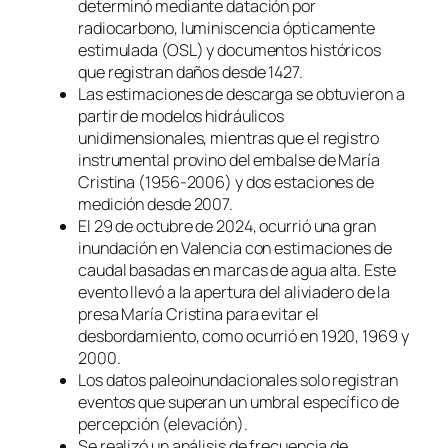
determinó mediante datación por
radiocarbono, luminiscencia ópticamente
estimulada (OSL) y documentos históricos
que registran daños desde 1427.
Las estimaciones de descarga se obtuvieron a
partir de modelos hidráulicos
unidimensionales, mientras que el registro
instrumental provino del embalse de María
Cristina (1956-2006) y dos estaciones de
medición desde 2007.
El 29 de octubre de 2024, ocurrió una gran
inundación en Valencia con estimaciones de
caudal basadas en marcas de agua alta. Este
evento llevó a la apertura del aliviadero de la
presa María Cristina para evitar el
desbordamiento, como ocurrió en 1920, 1969 y
2000.
Los datos paleoinundacionales solo registran
eventos que superan un umbral específico de
percepción (elevación).
Se realizó un análisis de frecuencia de