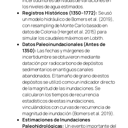
incertidumbres derivadas de variaciones en
los niveles de agua estimados.
Registros Históricos (1350–1772):
Se usó
un modelo hidráulico de Bomers et al. (2019),
con resampling de Monte Carlo basado en
datos de Colonia (Herget et al. 2015) para
simular los caudales máximos en Lobith.
Datos Paleoinundacionales (Antes de
1350):
Las fechas y márgenes de
incertidumbre se obtuvieron mediante
datación por radiocarbono de depósitos
sedimentarios en antiguos canales
abandonados. El tamaño de grano de estos
depósitos se utilizó como un indicador directo
de la magnitud de las inundaciones. Se
calcularon los tiempos de recurrencia
estadísticos de estas inundaciones,
vinculándolos con curvas de recurrencia de
magnitud de inundación (Bomers et al. 2019).
Estimaciones de Inundaciones
Paleohidrológicas:
Un evento importante del