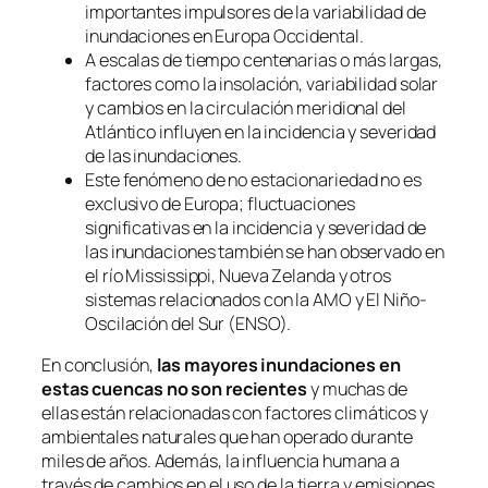
importantes impulsores de la variabilidad de
inundaciones en Europa Occidental.
A escalas de tiempo centenarias o más largas,
factores como la insolación, variabilidad solar
y cambios en la circulación meridional del
Atlántico influyen en la incidencia y severidad
de las inundaciones.
Este fenómeno de no estacionariedad no es
exclusivo de Europa; fluctuaciones
significativas en la incidencia y severidad de
las inundaciones también se han observado en
el río Mississippi, Nueva Zelanda y otros
sistemas relacionados con la AMO y El Niño-
Oscilación del Sur (ENSO).
En conclusión,
las mayores inundaciones en
estas cuencas no son recientes
y muchas de
ellas están relacionadas con factores climáticos y
ambientales naturales que han operado durante
miles de años. Además, la influencia humana a
través de cambios en el uso de la tierra y emisiones