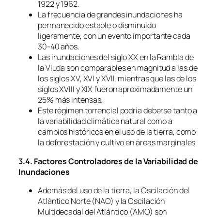
1922 y 1962.
La frecuencia de grandes inundaciones ha
permanecido estable o disminuido
ligeramente, con un evento importante cada
30-40 años.
Las inundaciones del siglo XX en la Rambla de
la Viuda son comparables en magnitud a las de
los siglos XV, XVI y XVII, mientras que las de los
siglos XVIII y XIX fueron aproximadamente un
25% más intensas.
Este régimen torrencial podría deberse tanto a
la variabilidad climática natural como a
cambios históricos en el uso de la tierra, como
la deforestación y cultivo en áreas marginales.
3.4. Factores Controladores de la Variabilidad de
Inundaciones
Además del uso de la tierra, la Oscilación del
Atlántico Norte (NAO) y la Oscilación
Multidecadal del Atlántico (AMO) son