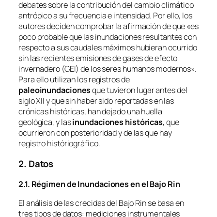
debates sobre la contribución del cambio climático
antrópico a su frecuencia e intensidad. Por ello, los
autores deciden comprobar la afirmación de que
«es
poco probable que las inundaciones resultantes con
respecto a sus caudales máximos hubieran ocurrido
sin las recientes emisiones de gases de efecto
invernadero (GEI) de los seres humanos modernos»
.
Para ello utilizan los registros de
paleoinundaciones
que tuvieron lugar antes del
siglo XII y que sin haber sido reportadas en las
crónicas históricas, han dejado una huella
geológica, y las
inundaciones históricas
, que
ocurrieron con posterioridad y de las que hay
registro históriográfico.
2. Datos
2.1. Régimen de Inundaciones en el Bajo Rin
El análisis de las crecidas del Bajo Rin se basa en
tres tipos de datos: mediciones instrumentales