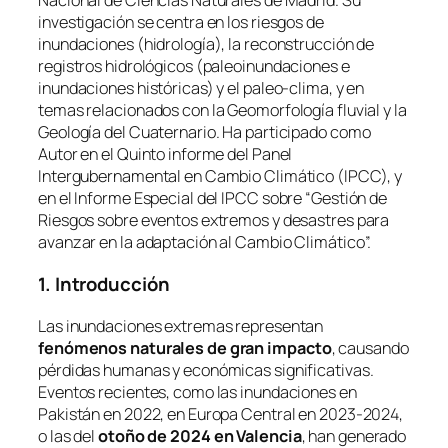
Nacional de Ciencias Naturales de Madrid. Su
investigación se centra en los riesgos de
inundaciones (hidrología), la reconstrucción de
registros hidrológicos (paleoinundaciones e
inundaciones históricas) y el paleo-clima, y en
temas relacionados con la Geomorfología fluvial y la
Geología del Cuaternario. Ha participado como
Autor en el Quinto informe del Panel
Intergubernamental en Cambio Climático (IPCC), y
en el Informe Especial del IPCC sobre “Gestión de
Riesgos sobre eventos extremos y desastres para
avanzar en la adaptación al Cambio Climático”.
1. Introducción
Las inundaciones extremas representan
fenómenos naturales de gran impacto
, causando
pérdidas humanas y económicas significativas.
Eventos recientes, como las inundaciones en
Pakistán en 2022, en Europa Central en 2023-2024,
o las del
otoño de 2024 en Valencia
, han generado