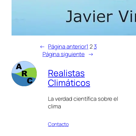
←
Página anterior
1
2
3
Página siguiente
→
Realistas
Climáticos
La verdad científica sobre el
clima
Contacto